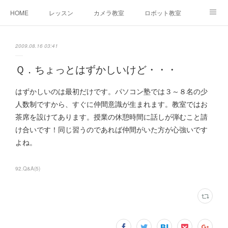
HOME
レッスン
カメラ教室
ロボット教室
三郷教室とは
お問合せ
ブログ
2009.08.16 03:41
Ｑ．ちょっとはずかしいけど・・・
はずかしいのは最初だけです。パソコン塾では３～８名の少
人数制ですから、すぐに仲間意識が生まれます。教室ではお
茶席を設けてあります。授業の休憩時間に話しが弾むこと請
け合いです！同じ習うのであれば仲間がいた方が心強いです
よね。
92.Q&A
(
5
)