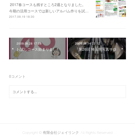
2017春コースも残すところ2週となりました。
今期の活用コースでは新しいアルバム作りを試…
2017.09.19 18:30
2009.09.28 17:28
2009.09.14 23:32
お試しコース始まりました
「第26回 埼玉県写真サロ
ン」
0
コメント
Copyright © 有限会社ジェイリンク. All Rights Reserved.