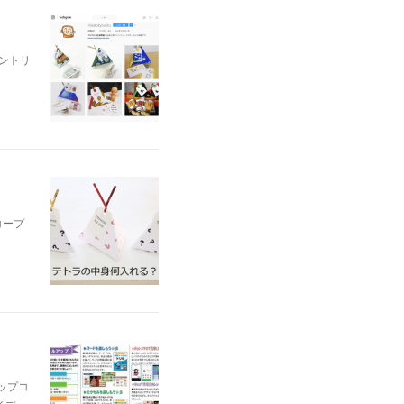
ントリ
コープ
ップコ