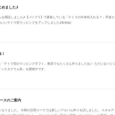
じめました♪
グラムを開設しました♪【パソプラ】で募集している「テトラの中身何入れる？」早速エ
いいテトラ型ラッピングをアップしました♪&nbsp;
集！
た「テトラ型のラッピングギフト」教室でもたくさん作りましたね！ ただいまパソ
インスタグラム祭」を開催中です。
コースのご案内
週となりました。 今期の活用コースでは新しいアルバム作りを試しました。 スキルア