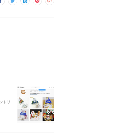
。
ントリ