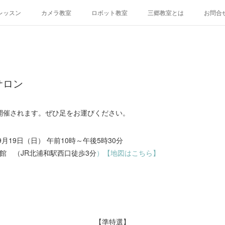
レッスン
カメラ教室
ロボット教室
三郷教室とは
お問合
サロン
開催されます。ぜひ足をお運びください。
月19日（日） 午前10時～午後5時30分
館 （JR北浦和駅西口徒歩3分
）【地図はこちら】
【準特選】