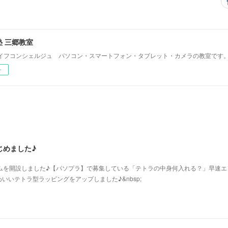
 三郷教室
イフコンシェルジュ パソコン・スマートフォン・タブレット・カメラの教室です
ー
じめました♪
グラムを開設しました♪【パソプラ】で募集している「テトラの中身何入れる？」早速エ
いいテトラ型ラッピングをアップしました♪&nbsp;