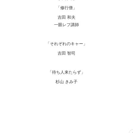
「修行僧」
吉田 和夫
一眼レフ講師
「それぞれのキャー」
吉田 智司
「待ち人来たらず」
杉山 きみ子