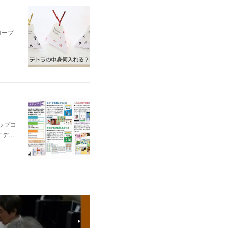
コープ
ップコ
イデ…