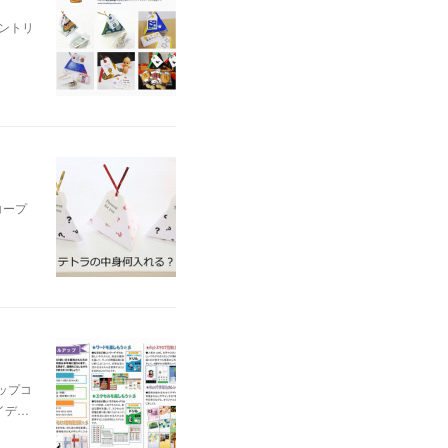
ントリ
コープ
ップコ
イデ…