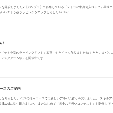
グラムを開設しました♪【パソプラ】で募集している「テトラの中身何入れる？」早速エ
いいテトラ型ラッピングをアップしました♪&nbsp;
集！
た「テトラ型のラッピングギフト」教室でもたくさん作りましたね！ ただいまパソ
インスタグラム祭」を開催中です。
コースのご案内
週となりました。 今期の活用コースでは新しいアルバム作りを試しました。 スキルア
やExcelに取り組みました。 またはじめて「暑中お見舞いコンテスト」を開催し ア