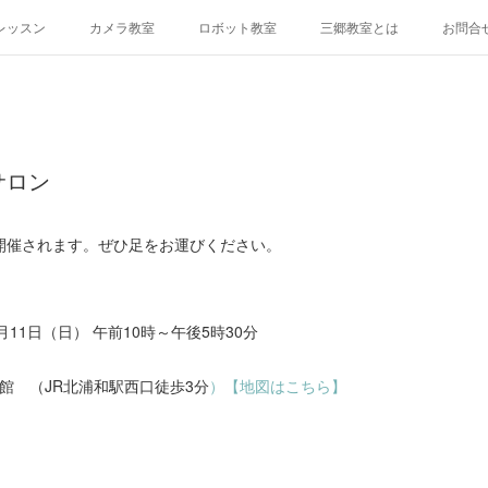
レッスン
カメラ教室
ロボット教室
三郷教室とは
お問合
サロン
開催されます。ぜひ足をお運びください。
11日（日） 午前10時～午後5時30分
館 （JR北浦和駅西口徒歩3分
）【地図はこちら】