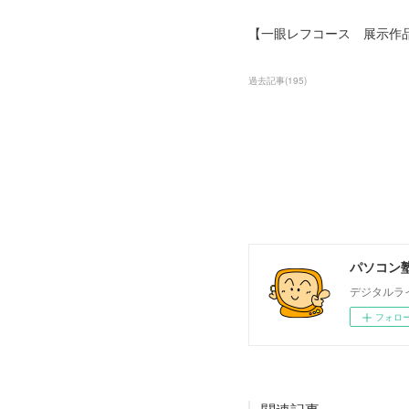
【一眼レフコース 展示作
過去記事
(
195
)
パソコン塾
デジタルラ
フォロ