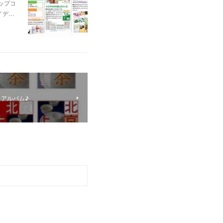
ップコ
イデ…
アルバム♪