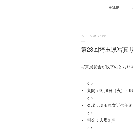
HOME
2011.09.05 17:22
第28回埼玉県写真
写真展覧会が以下のとおり
< >
期間：9月6日（火）～9月
< >
会場：埼玉県立近代美術
< >
料金：入場無料
< >