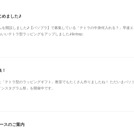
じめました♪
グラムを開設しました♪【パソプラ】で募集している「テトラの中身何入れる？」早速エ
いいテトラ型ラッピングをアップしました♪&nbsp;
集！
た「テトラ型のラッピングギフト」教室でもたくさん作りましたね！ ただいまパソ
インスタグラム祭」を開催中です。
コースのご案内