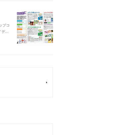
ップコ
イデ…