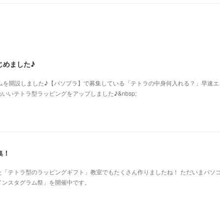
じめました♪
グラムを開設しました♪【パソプラ】で募集している「テトラの中身何入れる？」早速エ
いいテトラ型ラッピングをアップしました♪&nbsp;
集！
た「テトラ型のラッピングギフト」教室でもたくさん作りましたね！ ただいまパソ
インスタグラム祭」を開催中です。