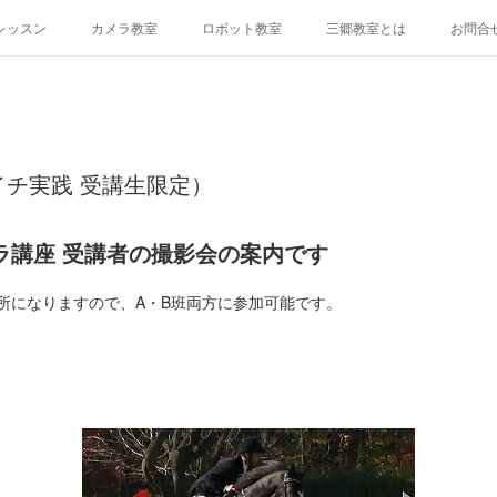
レッスン
カメラ教室
ロボット教室
三郷教室とは
お問合
イチ実践 受講生限定）
ラ講座 受講者の撮影会の案内です
所になりますので、A・B班両方に参加可能です。