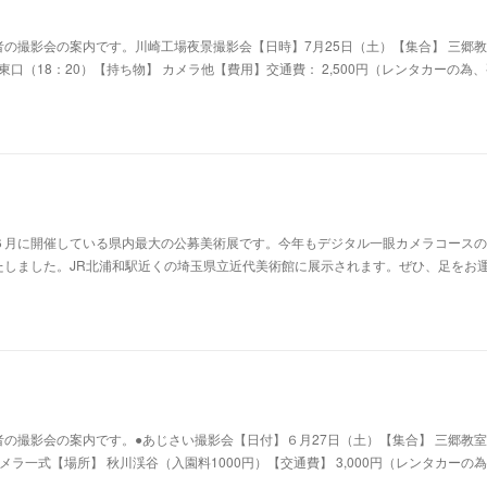
の撮影会の案内です。川崎工場夜景撮影会【日時】7月25日（土）【集合】 三郷教
駅東口（18：20）【持ち物】 カメラ他【費用】交通費： 2,500円（レンタカーの為
６月に開催している県内最大の公募美術展です。今年もデジタル一眼カメラコースの
たしました。JR北浦和駅近くの埼玉県立近代美術館に展示されます。ぜひ、足をお
の撮影会の案内です。●あじさい撮影会【日付】６月27日（土）【集合】 三郷教室 
カメラ一式【場所】 秋川渓谷（入園料1000円）【交通費】 3,000円（レンタカーの