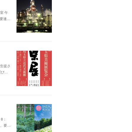
室 午
、要連…
生徒さ
運び…
8：
為、要…