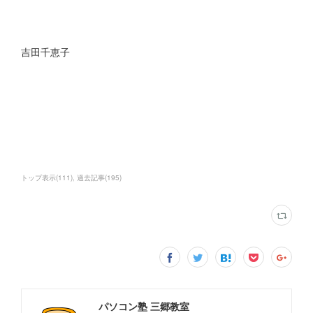
吉田千恵子
トップ表示
(
111
)
過去記事
(
195
)
パソコン塾 三郷教室