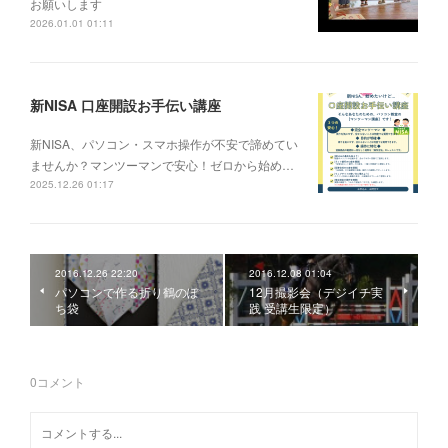
お願いします
2026.01.01 01:11
新NISA 口座開設お手伝い講座
新NISA、パソコン・スマホ操作が不安で諦めてい
ませんか？マンツーマンで安心！ゼロから始め…
2025.12.26 01:17
2016.12.26 22:20
2016.12.08 01:04
パソコンで作る折り鶴のぽ
12月撮影会（デジイチ実
ち袋
践 受講生限定）
0
コメント