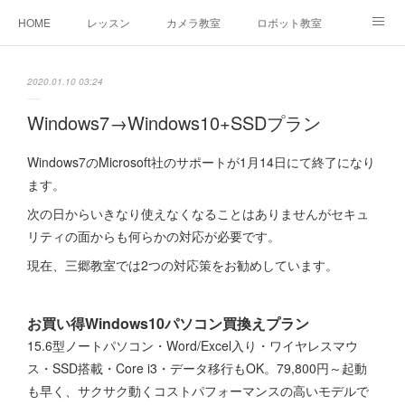
HOME
レッスン
カメラ教室
ロボット教室
三郷教室とは
お問合せ
ブログ
2020.01.10 03:24
Windows7→Windows10+SSDプラン
Windows7のMicrosoft社のサポートが1月14日にて終了になり
ます。
次の日からいきなり使えなくなることはありませんがセキュ
リティの面からも何らかの対応が必要です。
現在、三郷教室では2つの対応策をお勧めしています。
お買い得Windows10パソコン買換えプラン
15.6型ノートパソコン・Word/Excel入り・ワイヤレスマウ
ス・SSD搭載・Core i3・データ移行もOK。79,800円～起動
も早く、サクサク動くコストパフォーマンスの高いモデルで