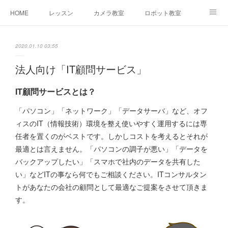
HOME
レッスン
カメラ教室
ロボット教室
三郷教室とは
お問合せ
ブログ
2020.01.10 03:55
法人向け「IT顧問サービス」
IT顧問サービスとは？
「パソコン」「ネットワーク」「データサーバ」など、オフ
ィスのIT（情報技術）環境を整え使いやすく運用するには専
任者を置くのがベストです。しかしコストを考えるとそれが
最適とは言えません。「パソコンの調子が悪い」「データを
バックアップしたい」「スマホで社内のデータを共有した
い」などITの事なら何でもご相談ください。ITコンサルタン
トがあなたの会社の顧問として最適なご提案をさせて頂きま
す。