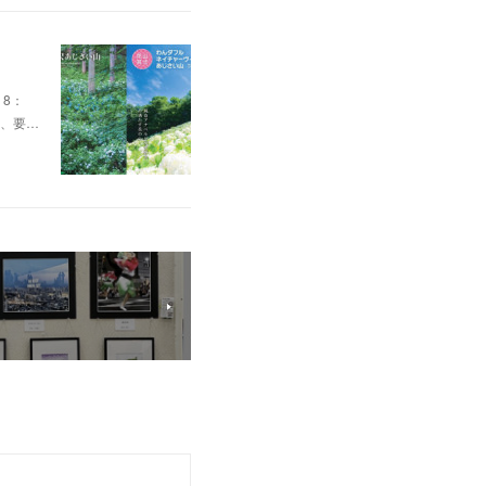
8：
為、要…