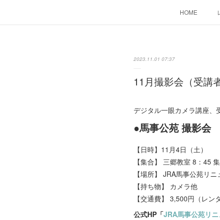
HOME
2023.11.01 07:37
11月撮影会（受講
デジタル一眼カメラ講座、
●馬事公苑 撮影会
【日時】11月4日（土）
【集合】 三郷教室 8：45 
【場所】 JRA馬事公苑リ
【持ち物】 カメラ他
【交通費】 3,500円（レ
公式HP「
JRA馬事公苑リ