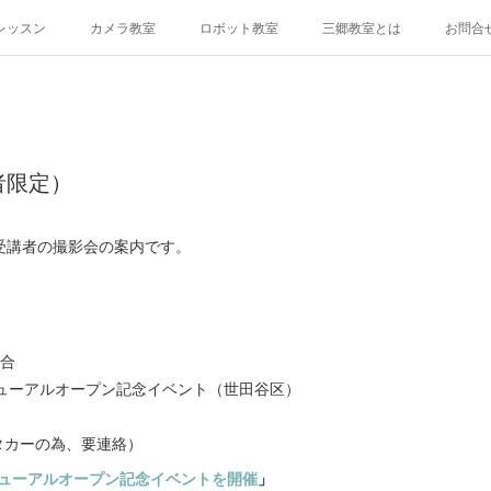
レッスン
カメラ教室
ロボット教室
三郷教室とは
お問合
者限定）
受講者の撮影会の案内です。
集合
ニューアルオープン記念イベント（世田谷区）
ンタカーの為、要連絡）
ニューアルオープン記念イベントを開催
」