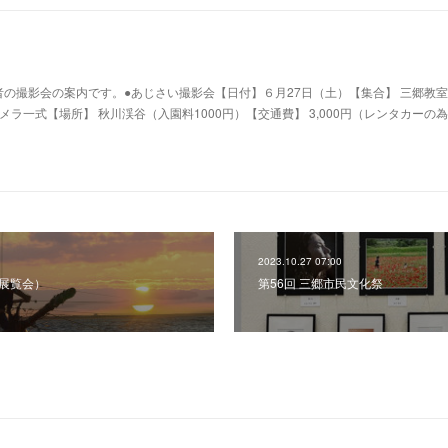
の撮影会の案内です。●あじさい撮影会【日付】６月27日（土）【集合】 三郷教室 
カメラ一式【場所】 秋川渓谷（入園料1000円）【交通費】 3,000円（レンタカーの
2023.10.27 07:00
術展覧会）
第56回 三郷市民文化祭