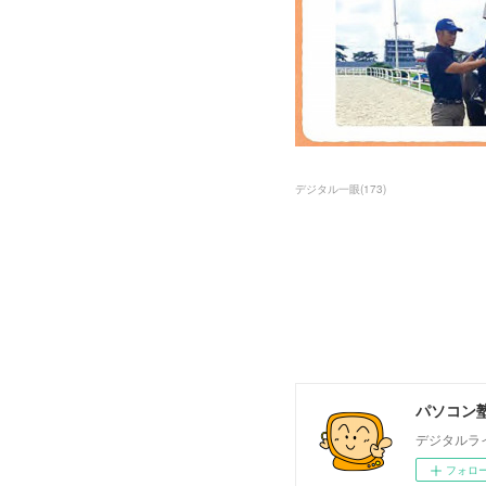
デジタル一眼
(
173
)
パソコン塾
デジタルラ
フォロ