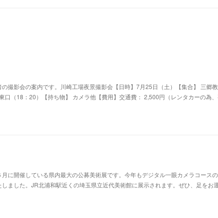
の撮影会の案内です。川崎工場夜景撮影会【日時】7月25日（土）【集合】 三郷教
駅東口（18：20）【持ち物】 カメラ他【費用】交通費： 2,500円（レンタカーの為
６月に開催している県内最大の公募美術展です。今年もデジタル一眼カメラコースの
たしました。JR北浦和駅近くの埼玉県立近代美術館に展示されます。ぜひ、足をお