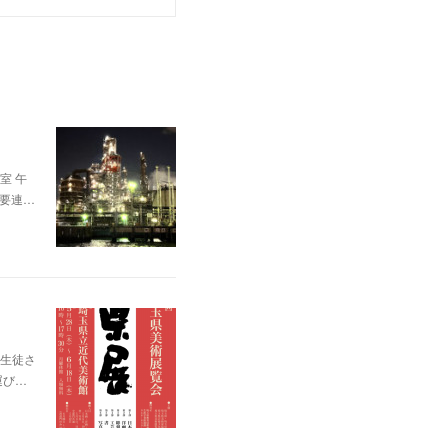
室 午
、要連…
生徒さ
運び…