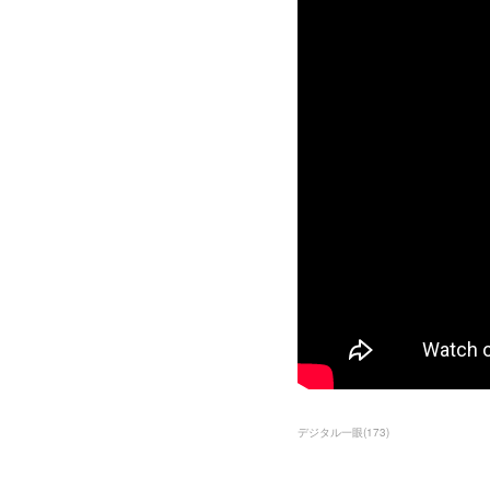
デジタル一眼
(
173
)