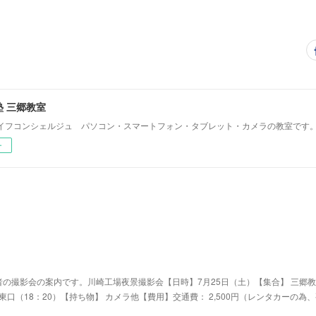
 三郷教室
イフコンシェルジュ パソコン・スマートフォン・タブレット・カメラの教室です
ー
の撮影会の案内です。川崎工場夜景撮影会【日時】7月25日（土）【集合】 三郷教
駅東口（18：20）【持ち物】 カメラ他【費用】交通費： 2,500円（レンタカーの為