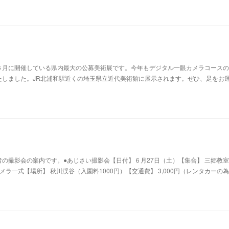
６月に開催している県内最大の公募美術展です。今年もデジタル一眼カメラコースの
たしました。JR北浦和駅近くの埼玉県立近代美術館に展示されます。ぜひ、足をお
の撮影会の案内です。●あじさい撮影会【日付】６月27日（土）【集合】 三郷教室 
カメラ一式【場所】 秋川渓谷（入園料1000円）【交通費】 3,000円（レンタカーの