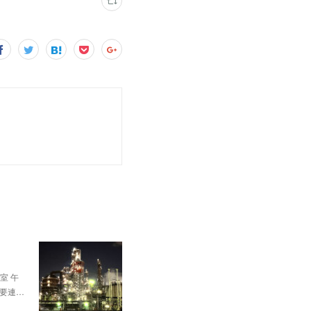
。
室 午
、要連…