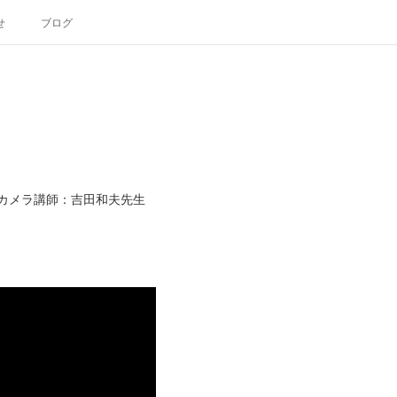
せ
ブログ
眼カメラ講師：吉田和夫先生