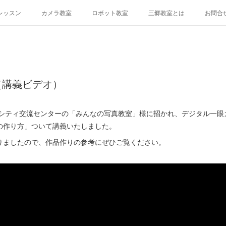
レッスン
カメラ教室
ロボット教室
三郷教室とは
お問合
（講義ビデオ）
アラシティ交流センターの「みんなの写真教室」様に招かれ、デジタル一
の作り方」ついて講義いたしました。
りましたので、作品作りの参考にぜひご覧ください。