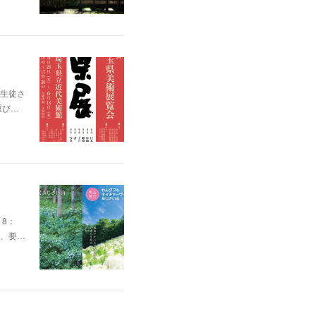
生徒さ
運び…
8：
為、要…