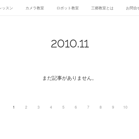
レッスン
カメラ教室
ロボット教室
三郷教室とは
お問合
2010
.
11
まだ記事がありません。
1
2
3
4
5
6
7
8
9
10