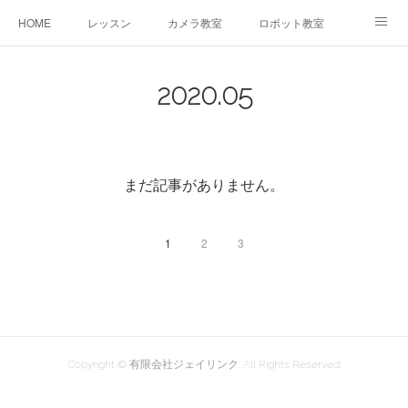
HOME
レッスン
カメラ教室
ロボット教室
三郷教室とは
お問合せ
ブログ
2020
.
05
まだ記事がありません。
1
2
3
Copyright © 有限会社ジェイリンク. All Rights Reserved.