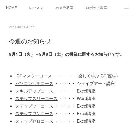
HOME
レッスン
カメラ教室
ロボット教室
三郷教室とは
お問合せ
ブログ
2009.09.01 01:35
今週のお知らせ
9
月1日（火）～9月9日（土）の授業に関するお知らせです。
ICTマスターコース
・・・・・ 楽しく学ぶICT(座学)
パソコン活用コース
・・・・・ シェイプアート講座
スキルアップコース
・・・・・ Excel講座
ステップスリーコース
・・・・ Word講座
ステップツーコース
・・・・・ Excel講座
ステップワンコース
・・・・・ Excel講座
ステップゼロコース
・・・・・ Excel講座